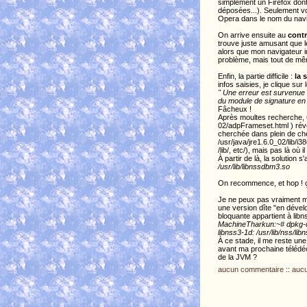
simplement un Firefox don
déposées...). Seulement voil
Opera dans le nom du navig
On arrive ensuite au
contr
trouve juste amusant que le
alors que mon navigateur in
problème, mais tout de mêm
Enfin, la partie difficile :
la 
infos saisies, je clique su
" Une erreur est survenue 
du module de signature en 
Fâcheux !
Après moultes recherche, un
02/adpFrameset.html ) révèl
cherchée dans plein de chemi
/usr/java/jre1.6.0_02/lib/i386
/lib/, etc/), mais pas là où il 
À partir de là, la solution 
/usr/lib/libnssdbm3.so
On recommence, et hop ! 
Je ne peux pas vraiment me 
une version dîte "en dévelo
bloquante appartient à libn
MachineTharkun:~# dpkg-q
libnss3-1d: /usr/lib/nss/li
À ce stade, il me reste une
avant ma prochaine télédé
de la JVM ?
aucun commentaire
::
aucu