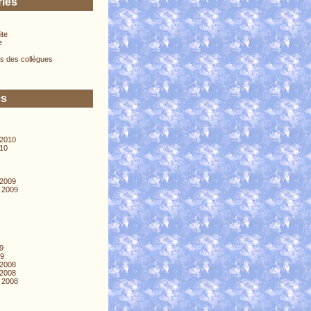
ries
ite
e
s des collègues
es
2010
010
2009
 2009
09
09
2008
2008
 2008