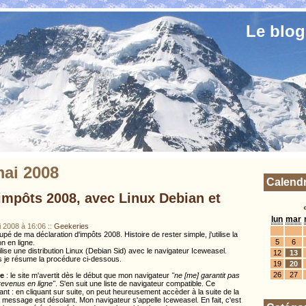
Le blog
ai 2008
Calendr
'impôts 2008, avec Linux Debian et
lun
mar
i 2008 à 16:06
::
Geekeries
pé de ma déclaration d'impôts 2008. Histoire de rester simple, j'utilise la
5
6
n en ligne.
utilise une distribution Linux (Debian Sid) avec le navigateur Iceweasel.
12
13
rs je résume la procédure ci-dessous.
19
20
26
27
me
: le site m'avertit dès le début que mon navigateur
"ne [me] garantit pas
revenus en ligne"
. S'en suit une liste de navigateur compatible. Ce
nt : en cliquant sur suite, on peut heureusement accèder à la suite de la
ce message est désolant. Mon navigateur s'appelle Iceweasel. En fait, c'est