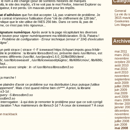
Catégo
t le nom a été changé (pour de sombres histoires de marques
à, le site des impôts, s'il ne voit pas le mot Firefox, Internet Explorer ou
ateur, il est perdu. Un mauvais point pour les impôts.
General
La vie du s
at d'adhésion
que l'on doit accepter. Là, pas vraiment de problème. Je
3615 mavi
 contrat m'annonce l'utilisation d'une "clé de chiffrement de 128 bits",
Geekeries
dique que le site utilise de l'AES 256 bits. Dans ce sens là, pas de
Les blague
e, ce n'est pas très rigoureux...
signature numérique
. Après avoir lu la page récapitulant les diverses
r le bouton pour signer numériquement ma télédéclaration. Et là, Patatra !
- Problème de configuration - Erreur technique (erreur n° 104) d'exécution
Archiv
ligne"
.
 petit strace ( strace -f -F iceweasel https://cfspart.impots.gouv.fr/tdir-
mai 2011
e le problème : la librairie libnssdbm3.so, présente dans /usr/lib/nss, est
mars 2011
ns différents (/usr/lib/, /usr/java/jre1.6.0_02/lib/i386/client/ ,
novembre 
/, /usr/lib/iceweasel/ , /usr/lib/iceweasel/plugins/, /lib/i686/cmov/, /lib/i686/,
octobre 2
faut...
août 2010
s'avère assez simple :
ln -sf /usr/lib/nss/libnssdbm3.so
mai 2010
avril 2010
novembre 
ça marche !
septembre
août 2009
plaindre d'avoir ce problème sur ma distribution Linux puisque j'utilise
juillet 2009
ppement". Mais c'est quand même bien ch****. A priori, la librairie
juin 2009
ss3-1d :
mai 2009
uery -S libnssdbm3.so
avril 2009
bnssdbm3.so
mars 2009
 interrogation : à qui dois-je remonter le problème pour que ce soit corrigé
février 20
claration ? Aux mainteneurs de libnss3-1d ? À ceux de iceweasel ? À ceux
janvier 20
décembre 
novembre 
n trackback
septembre
juillet 2008
juin 2008
mai 2008