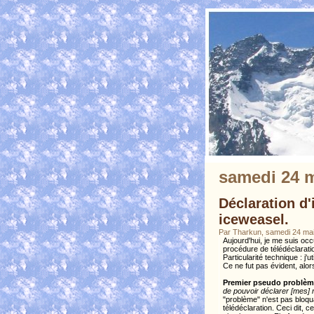
samedi 24 m
Déclaration d
iceweasel.
Par Tharkun, samedi 24 ma
Aujourd'hui, je me suis occu
procédure de télédéclaratio
Particularité technique : j'
Ce ne fut pas évident, alo
Premier pseudo problè
de pouvoir déclarer [mes] 
"problème" n'est pas bloqua
télédéclaration. Ceci dit, 