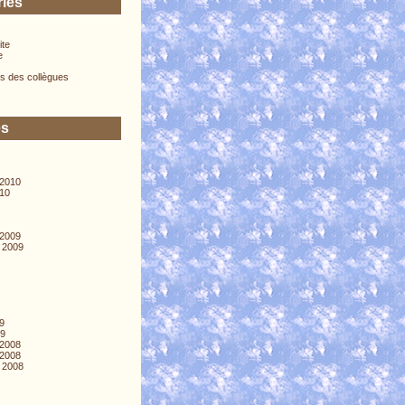
ries
ite
e
s des collègues
es
2010
010
2009
 2009
09
09
2008
2008
 2008