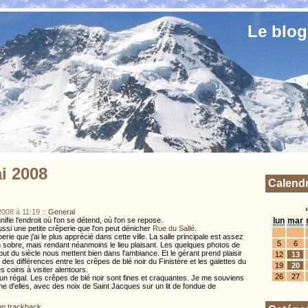
Le blog
i 2008
Calendr
2008 à 11:19
::
General
lun
mar
gnifie l'endroit où l'on se détend, où l'on se repose.
ssi une petite crêperie que l'on peut dénicher
Rue du Sallé
.
rie que j'ai le plus apprécié dans cette ville. La salle principale est assez
5
6
n sobre, mais rendant néanmoins le lieu plaisant. Les quelques photos de
t du siècle nous mettent bien dans l'ambiance. Et le gérant prend plaisir
12
13
 des différences entre les crêpes de blé noir du Finistère et les galettes du
19
20
s coins à visiter alentours.
26
27
n régal. Les crêpes de blé noir sont fines et craquantes. Je me souviens
une d'elles, avec des noix de Saint Jacques sur un lit de fondue de
n trackback