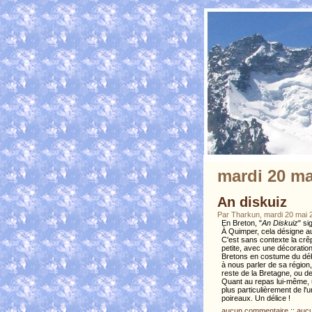
mardi 20 ma
An diskuiz
Par Tharkun, mardi 20 mai 
En Breton, "
An Diskuiz
" si
À Quimper, cela désigne au
C'est sans contexte la crêpe
petite, avec une décoratio
Bretons en costume du débu
à nous parler de sa région,
reste de la Bretagne, ou de
Quant au repas lui-même, u
plus particulièrement de l'
poireaux. Un délice !
aucun commentaire
::
aucu