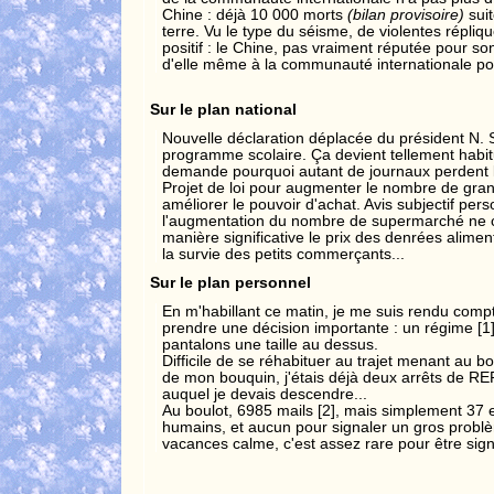
Chine : déjà 10 000 morts
(bilan provisoire)
sui
terre. Vu le type du séisme, de violentes répliqu
positif : le Chine, pas vraiment réputée pour son
d'elle même à la communauté internationale pour
Sur le plan national
Nouvelle déclaration déplacée du président N.
programme scolaire. Ça devient tellement habit
demande pourquoi autant de journaux perdent l
Projet de loi pour augmenter le nombre de grand
améliorer le pouvoir d'achat. Avis subjectif pe
l'augmentation du nombre de supermarché ne 
manière significative le prix des denrées alimen
la survie des petits commerçants...
Sur le plan personnel
En m'habillant ce matin, je me suis rendu compte 
prendre une décision importante : un régime [1]
pantalons une taille au dessus.
Difficile de se réhabituer au trajet menant au bo
de mon bouquin, j'étais déjà deux arrêts de RE
auquel je devais descendre...
Au boulot, 6985 mails [2], mais simplement 37
humains, et aucun pour signaler un gros probl
vacances calme, c'est assez rare pour être sign