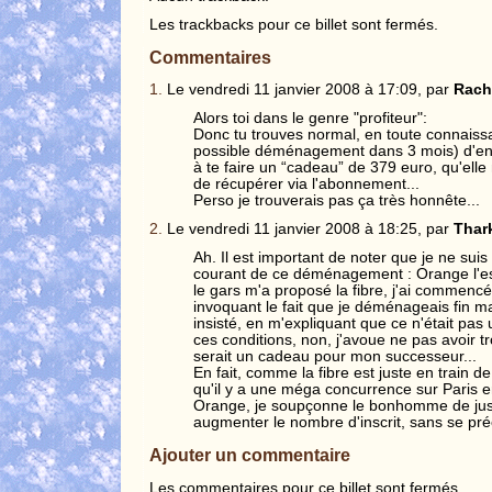
Les trackbacks pour ce billet sont fermés.
Commentaires
1.
Le vendredi 11 janvier 2008 à 17:09, par
Rach
Alors toi dans le genre "profiteur":
Donc tu trouves normal, en toute connaiss
possible déménagement dans 3 mois) d'en
à te faire un “cadeau” de 379 euro, qu'ell
de récupérer via l'abonnement...
Perso je trouverais pas ça très honnête...
2.
Le vendredi 11 janvier 2008 à 18:25, par
Thar
Ah. Il est important de noter que je ne suis
courant de ce déménagement : Orange l'est
le gars m'a proposé la fibre, j'ai commencé 
invoquant le fait que je déménageais fin mai
insisté, en m'expliquant que ce n'était pa
ces conditions, non, j'avoue ne pas avoir t
serait un cadeau pour mon successeur...
En fait, comme la fibre est juste en train d
qu'il y a une méga concurrence sur Paris e
Orange, je soupçonne le bonhomme de jus
augmenter le nombre d'inscrit, sans se pré
Ajouter un commentaire
Les commentaires pour ce billet sont fermés.