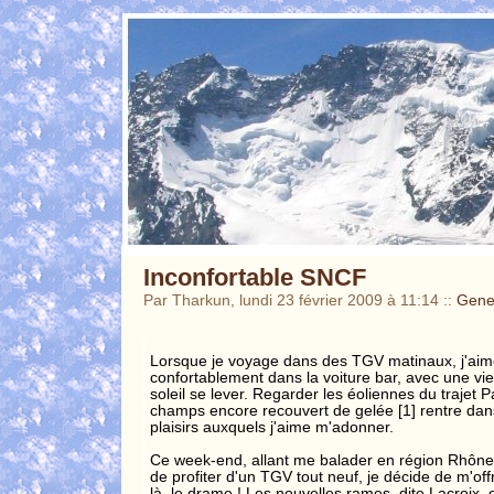
Inconfortable SNCF
Par Tharkun, lundi 23 février 2009 à 11:14
::
Gene
Lorsque je voyage dans des TGV matinaux, j'aime
confortablement dans la voiture bar, avec une vie
soleil se lever. Regarder les éoliennes du trajet
champs encore recouvert de gelée [1] rentre dans
plaisirs auxquels j'aime m'adonner.
Ce week-end, allant me balader en région Rhône-
de profiter d'un TGV tout neuf, je décide de m'offri
là, le drame ! Les nouvelles rames, dite Lacroix,