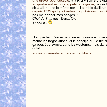
une grève reconductible
. A la RATP, l'UNSA, syndi
au quatre autres pour appeler à la grève
, ce qui 
six à aller dans le même sens. Il semble d'ailleur
depuis 1995 qu'il y ait autant de prévisions de gr
pas me donner mes congés ?
Chef de Tharkun
- Bon... OK !
Tharkun
-
N'empèche qu'on est encore en présence d'une g
même les négociations, et le principe du "je tire d
ça peut être sympa dans les westerns, mais dans l
débile !
aucun commentaire
::
aucun trackback