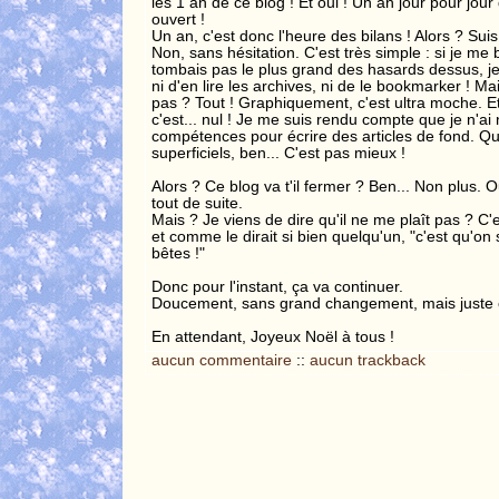
les 1 an de ce blog ! Et oui ! Un an jour pour jou
ouvert !
Un an, c'est donc l'heure des bilans ! Alors ? Suis 
Non, sans hésitation. C'est très simple : si je me b
tombais pas le plus grand des hasards dessus, je
ni d'en lire les archives, ni de le bookmarker ! Ma
pas ? Tout ! Graphiquement, c'est ultra moche. E
c'est... nul ! Je me suis rendu compte que je n'ai n
compétences pour écrire des articles de fond. Qu
superficiels, ben... C'est pas mieux !
Alors ? Ce blog va t'il fermer ? Ben... Non plus.
tout de suite.
Mais ? Je viens de dire qu'il ne me plaît pas ? C'e
et comme le dirait si bien quelqu'un, "c'est qu'on 
bêtes !"
Donc pour l'instant, ça va continuer.
Doucement, sans grand changement, mais juste 
En attendant, Joyeux Noël à tous !
aucun commentaire
::
aucun trackback