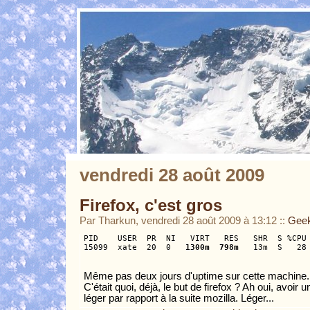
vendredi 28 août 2009
Firefox, c'est gros
Par Tharkun, vendredi 28 août 2009 à 13:12
::
Geek
PID    USER  PR  NI   VIRT   RES   SHR  S %CPU 
15099  xate  20  0  
 1300m  798m
Même pas deux jours d'uptime sur cette machine.
C'était quoi, déjà, le but de firefox ? Ah oui, avoir
léger par rapport à la suite mozilla. Léger...