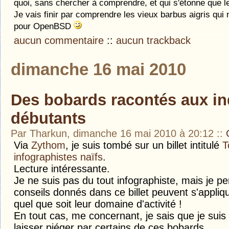
quoi, sans chercher à comprendre, et qui s'étonne que l
Je vais finir par comprendre les vieux barbus aigris qui 
pour OpenBSD
aucun commentaire
::
aucun trackback
dimanche 16 mai 2010
Des bobards racontés aux i
débutants
Par Tharkun, dimanche 16 mai 2010 à 20:12
::
Via
Zythom
, je suis tombé sur un billet intitulé
T
infographistes naïfs
.
Lecture intéressante.
Je ne suis pas du tout infographiste, mais je p
conseils donnés dans ce billet peuvent s'appliq
quel que soit leur domaine d'activité !
En tout cas, me concernant, je sais que je sui
laisser piéger par certains de ces bobards...