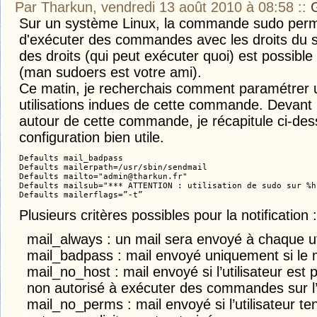
Par Tharkun, vendredi 13 août 2010 à 08:58
::
Sur un système Linux, la commande sudo perme
d'exécuter des commandes avec les droits du su
des droits (qui peut exécuter quoi) est possible
(man sudoers est votre ami).
Ce matin, je recherchais comment paramétrer un
utilisations indues de cette commande. Devant l
autour de cette commande, je récapitule ci-de
configuration bien utile.
Defaults mail_badpass

Defaults mailerpath=/usr/sbin/sendmail

Defaults mailto="admin@tharkun.fr"

Defaults mailsub="*** ATTENTION : utilisation de sudo sur %h 
Plusieurs critères possibles pour la notification :
mail_always : un mail sera envoyé à chaque uti
mail_badpass : mail envoyé uniquement si le m
mail_no_host : mail envoyé si l’utilisateur est
non autorisé à exécuter des commandes sur l’
mail_no_perms : mail envoyé si l’utilisateur t